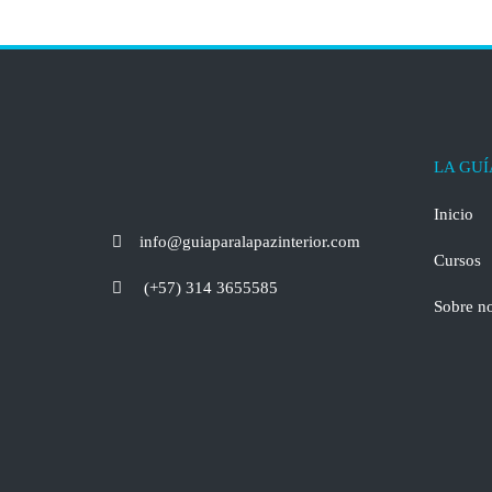
LA GUÍ
Inicio
info@guiaparalapazinterior.com
Cursos
(+57) 314 3655585
Sobre n