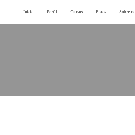
Inicio
Perfil
Cursos
Foros
Sobre no