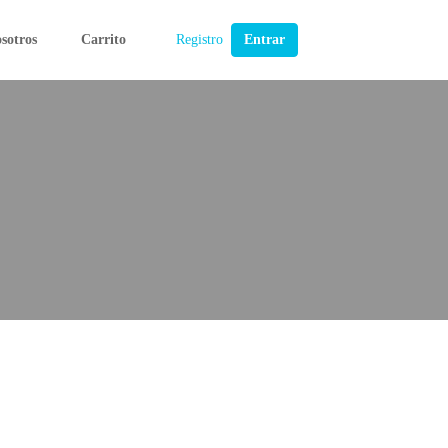
sotros
Carrito
Registro
Entrar