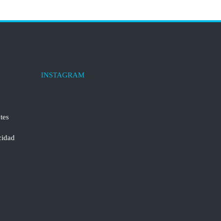
INSTAGRAM
tes
cidad