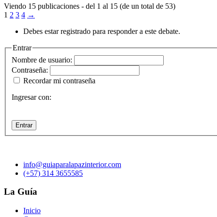
Viendo 15 publicaciones - del 1 al 15 (de un total de 53)
1
2
3
4
→
Debes estar registrado para responder a este debate.
Entrar
Nombre de usuario:
Contraseña:
Recordar mi contraseña
Ingresar con:
Entrar
info@guiaparalapazinterior.com
(+57) 314 3655585
La Guía
Inicio