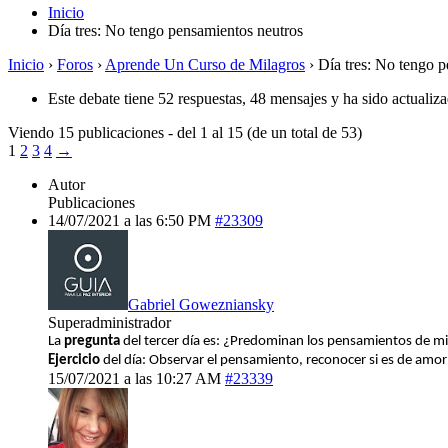
Inicio
Día tres: No tengo pensamientos neutros
Inicio
›
Foros
›
Aprende Un Curso de Milagros
›
Día tres: No tengo 
Este debate tiene 52 respuestas, 48 mensajes y ha sido actualiz
Viendo 15 publicaciones - del 1 al 15 (de un total de 53)
1
2
3
4
→
Autor
Publicaciones
14/07/2021 a las 6:50 PM
#23309
Gabriel Gowezniansky
Superadministrador
La
pregunta
del tercer día es: ¿Predominan los pensamientos de m
Ejercicio
del día: Observar el pensamiento, reconocer si es de amor o
15/07/2021 a las 10:27 AM
#23339