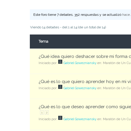
Este foro tiene 7 debates, 352 respuestas y se actualizó
hace 
Viendo 14 debates - del 1 al 14 (de un total de 14)
Tema
¿Qué idea quiero deshacer sobre mi forma 
Iniciado por:
Gabriel Gowezniansky
en:
Maratón de Un Cur
¿Qué es lo que quiero aprender hoy en mi v
Iniciado por:
Gabriel Gowezniansky
en:
Maratón de Un Cur
¿Qué es lo que deseo aprender como sigui
1
2
Iniciado por:
Gabriel Gowezniansky
en:
Maratón de Un Cur