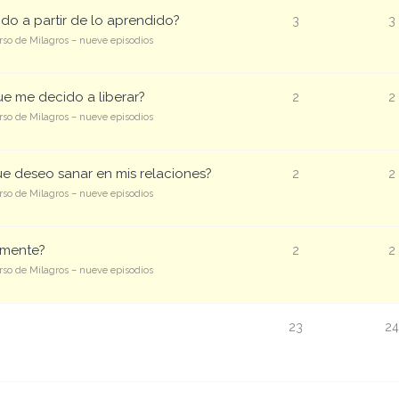
ndo a partir de lo aprendido?
3
3
so de Milagros – nueve episodios
e me decido a liberar?
2
2
so de Milagros – nueve episodios
ue deseo sanar en mis relaciones?
2
2
so de Milagros – nueve episodios
i mente?
2
2
so de Milagros – nueve episodios
23
24