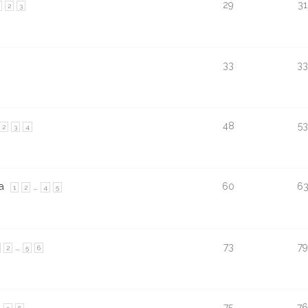
29
31
2
3
33
33
48
53
2
3
4
a
…
60
6
1
2
4
5
…
73
79
2
5
6
…
75
76