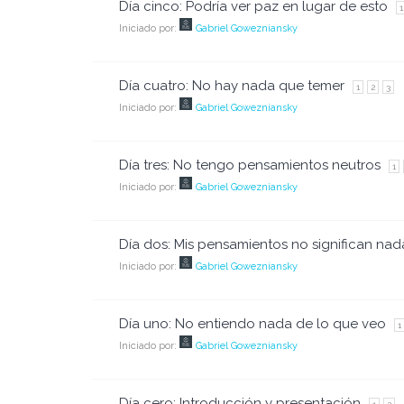
Día cinco: Podría ver paz en lugar de esto
1
Iniciado por:
Gabriel Gowezniansky
Día cuatro: No hay nada que temer
1
2
3
Iniciado por:
Gabriel Gowezniansky
Día tres: No tengo pensamientos neutros
1
Iniciado por:
Gabriel Gowezniansky
Día dos: Mis pensamientos no significan nad
Iniciado por:
Gabriel Gowezniansky
Día uno: No entiendo nada de lo que veo
1
Iniciado por:
Gabriel Gowezniansky
Día cero: Introducción y presentación