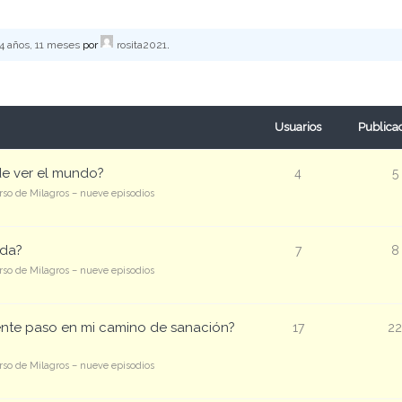
4 años, 11 meses
por
rosita2021
.
Usuarios
Publica
de ver el mundo?
4
5
so de Milagros – nueve episodios
ida?
7
8
so de Milagros – nueve episodios
ente paso en mi camino de sanación?
17
22
so de Milagros – nueve episodios