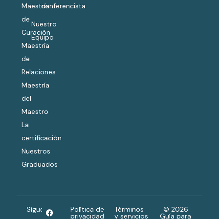
Maestría
conferencista
de
Nuestro
Curación
Equipo
Maestría
de
Relaciones
Maestría
del
Maestro
La
certificación
Nuestros
Graduados
Síguenos
Política de
Términos
© 2026
privacidad
y servicios
Guía para